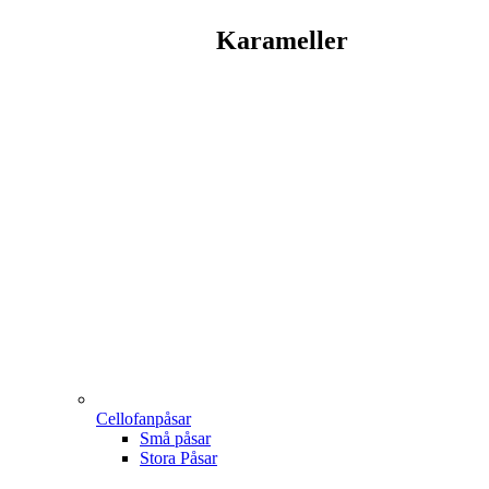
Karameller
Cellofanpåsar
Små påsar
Stora Påsar