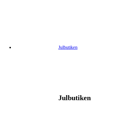
Gå
vidare
till
innehåll
Julbutiken
Julbutiken