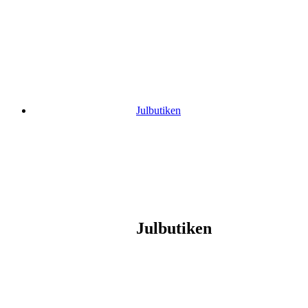
Gå
vidare
till
innehåll
Julbutiken
Julbutiken