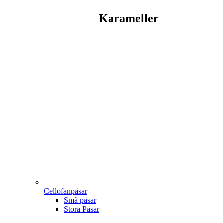
Karameller
Cellofanpåsar
Små påsar
Stora Påsar