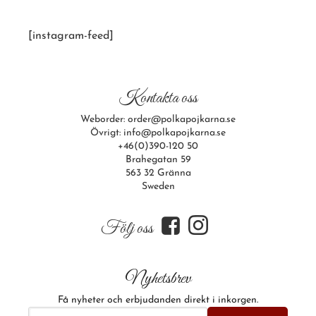
[instagram-feed]
Kontakta oss
Weborder: order@polkapojkarna.se
Övrigt: info@polkapojkarna.se
+46(0)390-120 50
Brahegatan 59
563 32 Gränna
Sweden
f
i
Följ oss
Nyhetsbrev
Få nyheter och erbjudanden direkt i inkorgen.
E-postadress