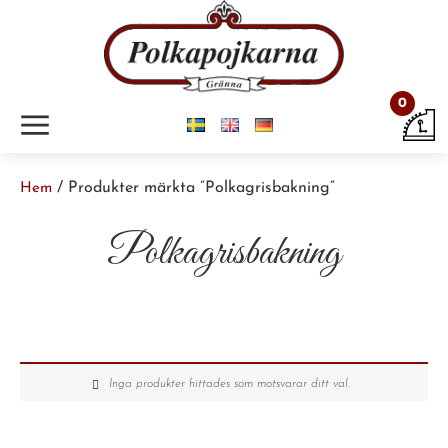
0
m
/ Produkter märkta ”Polkagrisbakning”
Hem
Polkagrisbakning
Inga produkter hittades som motsvarar ditt val.