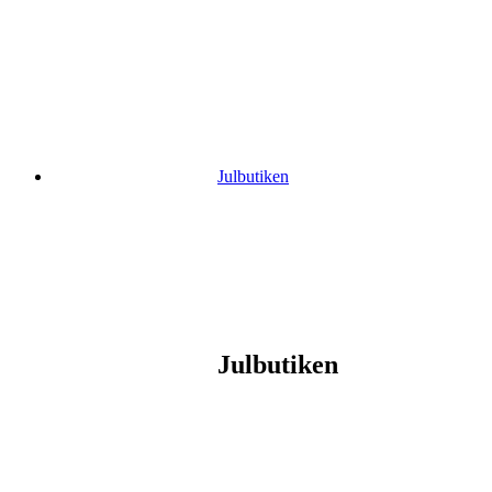
Gå
vidare
till
innehåll
Julbutiken
Julbutiken