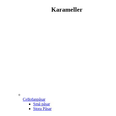
Karameller
Cellofanpåsar
Små påsar
Stora Påsar