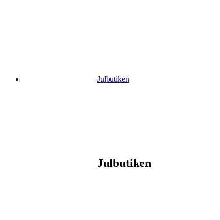
Gå
vidare
till
innehåll
Julbutiken
Julbutiken