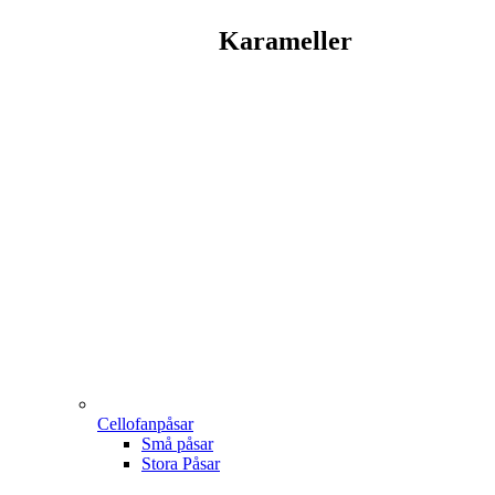
Karameller
Cellofanpåsar
Små påsar
Stora Påsar