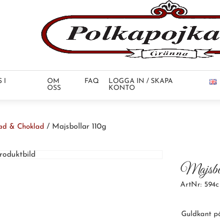
 I
OM
FAQ
LOGGA IN / SKAPA
OSS
KONTO
/ Majsbollar 110g
ad & Choklad
Majsbol
ArtNr: 594c
Guldkant på