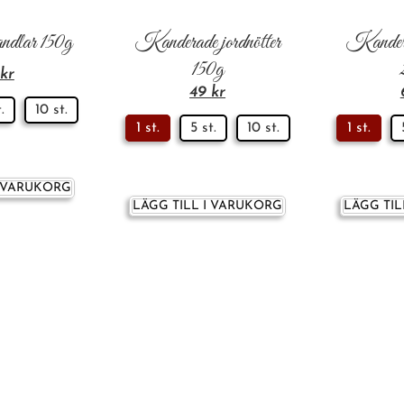
ndlar 150g
Kanderade jordnötter
Kandera
150g
kr
49
kr
.
10 st.
1 st.
5 st.
10 st.
1 st.
I VARUKORG
LÄGG TILL I VARUKORG
LÄGG TIL