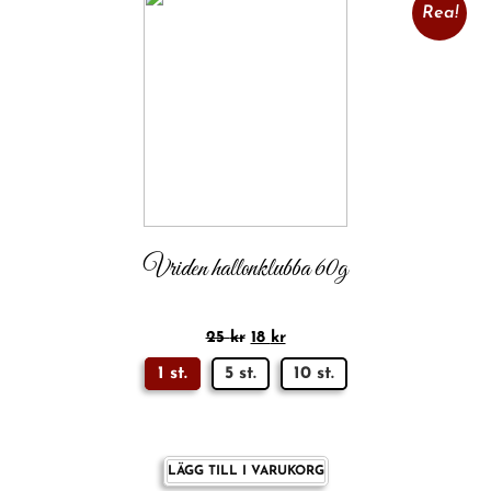
Rea!
Vriden hallonklubba 60g
25
kr
18
kr
1 st.
5 st.
10 st.
LÄGG TILL I VARUKORG