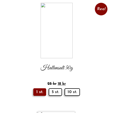
Rea!
Hallonsalt 50g
25
kr
18
kr
1 st.
5 st.
10 st.