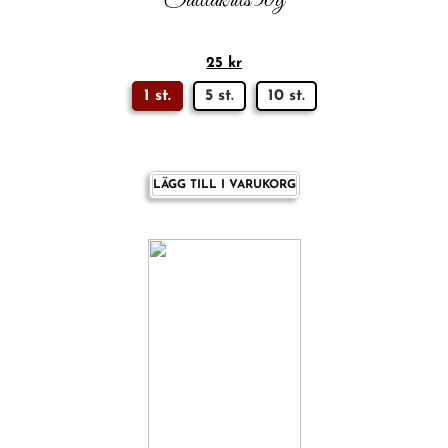
Saltlakrits 50g
25
kr
1 st.
5 st.
10 st.
LÄGG TILL I VARUKORG