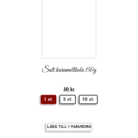
Salt karamellkola 150g
30
kr
1 st.
5 st.
10 st.
LÄGG TILL I VARUKORG