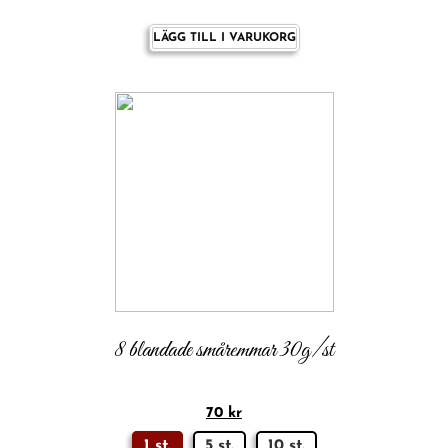
LÄGG TILL I VARUKORG
8 blandade småremmar 30g/st
70
kr
1 st.
5 st.
10 st.