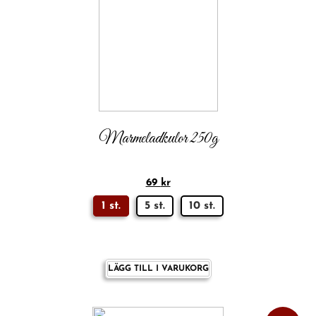
Marmeladkulor 250g
69
kr
1 st.
5 st.
10 st.
LÄGG TILL I VARUKORG