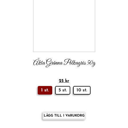
Äkta Gränna Polkagris 50g
25
kr
1 st.
5 st.
10 st.
LÄGG TILL I VARUKORG