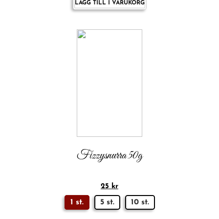
LÄGG TILL I VARUKORG
Fizzysnurra 50g
25
kr
1 st.
5 st.
10 st.