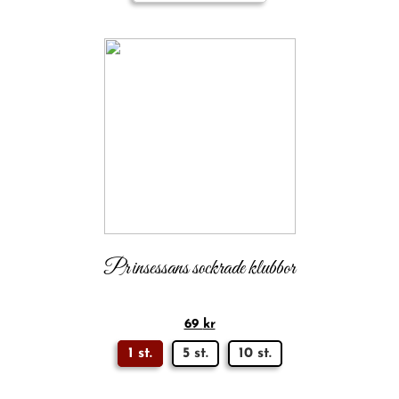
Prinsessans sockrade klubbor
69
kr
1 st.
5 st.
10 st.