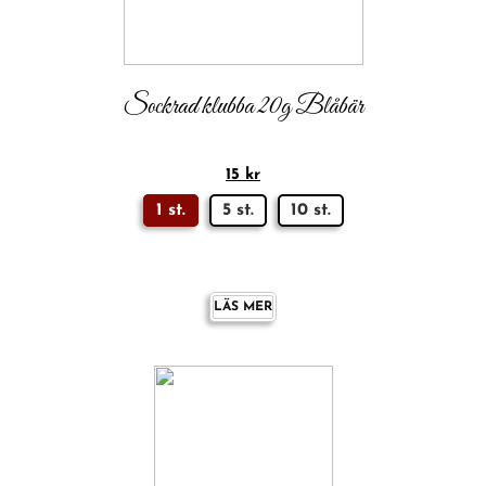
Sockrad klubba 20g Blåbär
15
kr
1 st.
5 st.
10 st.
LÄS MER