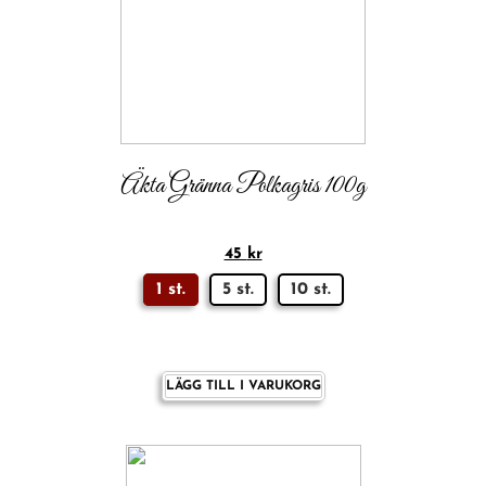
Äkta Gränna Polkagris 100g
45
kr
1 st.
5 st.
10 st.
LÄGG TILL I VARUKORG