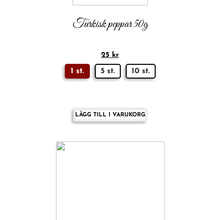
Turkisk peppar 50g
25
kr
1 st.
5 st.
10 st.
LÄGG TILL I VARUKORG