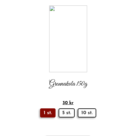
Grennakola 150g
30
kr
1 st.
5 st.
10 st.