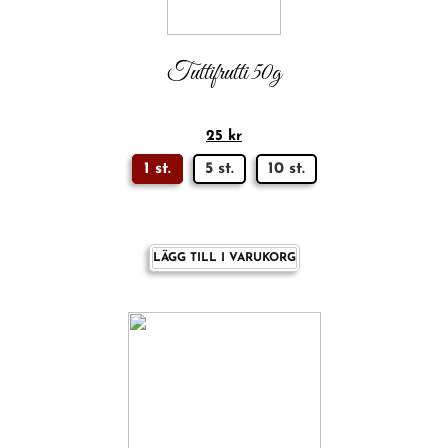
Tuttifrutti 50g
25
kr
1 st.
5 st.
10 st.
LÄGG TILL I VARUKORG