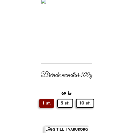
Brända mandlar 200g
69
kr
1 st.
5 st.
10 st.
LÄGG TILL I VARUKORG