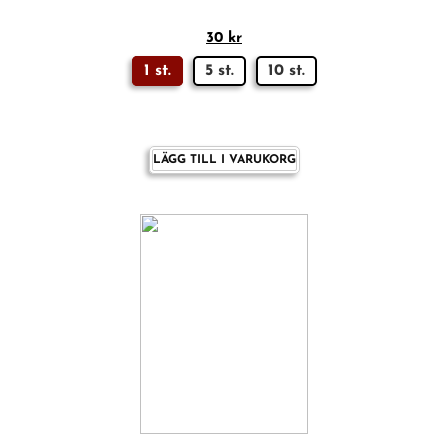
30
kr
1 st.
5 st.
10 st.
LÄGG TILL I VARUKORG