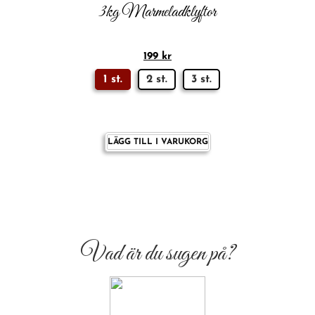
3kg Marmeladklyftor
199
kr
1 st.
2 st.
3 st.
LÄGG TILL I VARUKORG
Vad är du sugen på?