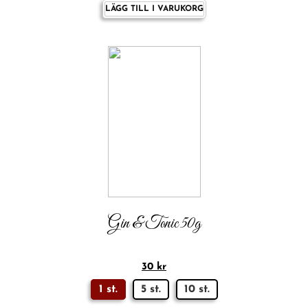
LÄGG TILL I VARUKORG
Gin & Tonic 50g
30
kr
1 st.
5 st.
10 st.