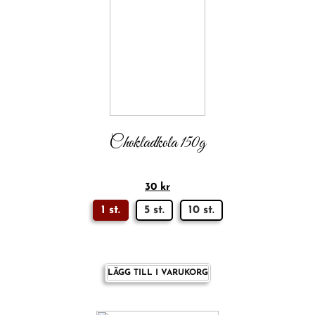
Chokladkola 150g
30
kr
1 st.
5 st.
10 st.
LÄGG TILL I VARUKORG