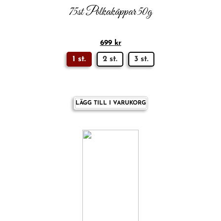
75st Polkakäppar 50g
699
kr
1 st.
2 st.
3 st.
LÄGG TILL I VARUKORG