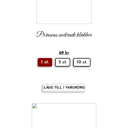
Prinsens sockrade klubbor
69
kr
1 st.
5 st.
10 st.
LÄGG TILL I VARUKORG