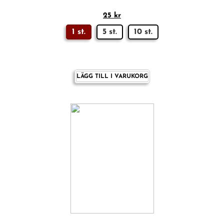
25
kr
1 st.
5 st.
10 st.
LÄGG TILL I VARUKORG