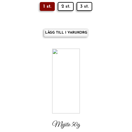
1 st.
2 st.
3 st.
LÄGG TILL I VARUKORG
Mojito 50g