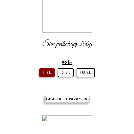
Stor polkakäpp 300g
99
kr
1 st.
5 st.
10 st.
LÄGG TILL I VARUKORG