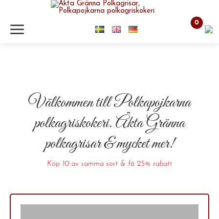
m
0
Välkommen till Polkapojkarna
polkagriskokeri. Äkta Gränna
polkagrisar & mycket mer!
Köp 10 av samma sort & få 25% rabatt