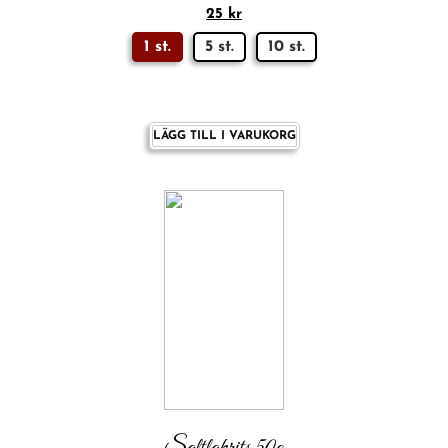
25
kr
1 st.
5 st.
10 st.
LÄGG TILL I VARUKORG