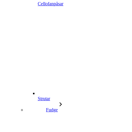
Cellofanpåsar
Strutar
Fudge