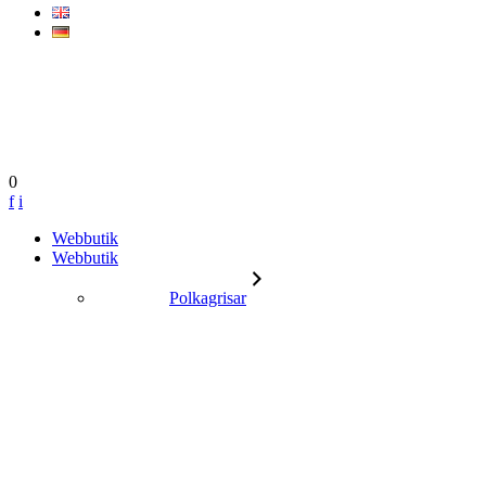
0
f
i
Gå vidare till innehåll
Webbutik
Webbutik
Polkagrisar