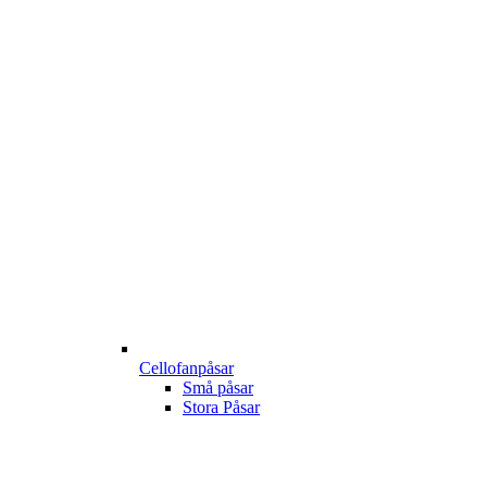
Cellofanpåsar
Små påsar
Stora Påsar