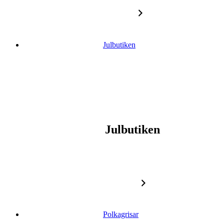
Gå vidare till innehåll
Julbutiken
Julbutiken
Polkagrisar