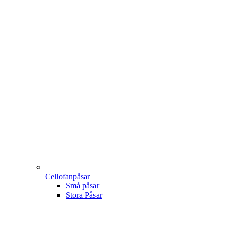
Cellofanpåsar
Små påsar
Stora Påsar