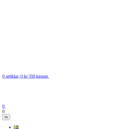
0 artiklar, 0 kr
Till kassan
0
0
m