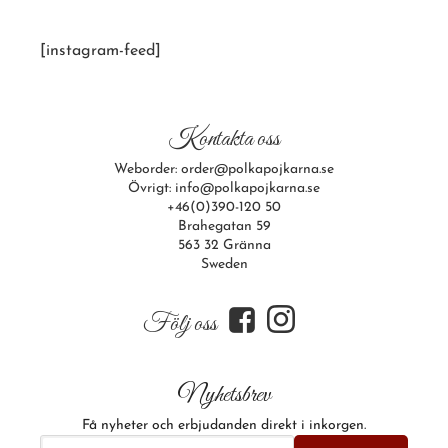
[instagram-feed]
Kontakta oss
Weborder: order@polkapojkarna.se
Övrigt: info@polkapojkarna.se
+46(0)390-120 50
Brahegatan 59
563 32 Gränna
Sweden
f
i
Följ oss
Nyhetsbrev
Få nyheter och erbjudanden direkt i inkorgen.
E-postadress