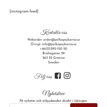
[instagram-feed]
Kontakta oss
Weborder: order@polkapojkarna.se
Övrigt: info@polkapojkarna.se
+46(0)390-120 50
Brahegatan 59
563 32 Gränna
Sweden
f
i
Följ oss
Nyhetsbrev
Få nyheter och erbjudanden direkt i inkorgen.
E-postadress