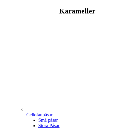
Karameller
Cellofanpåsar
Små påsar
Stora Påsar