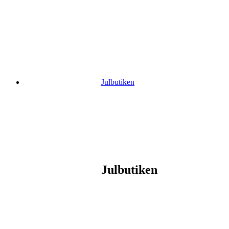
Gå
vidare
till
innehåll
Julbutiken
Julbutiken