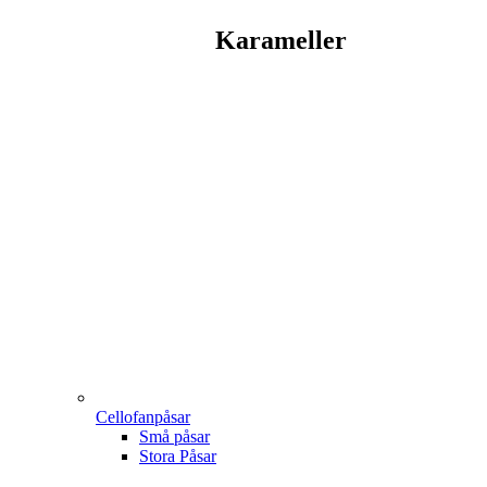
Karameller
Cellofanpåsar
Små påsar
Stora Påsar