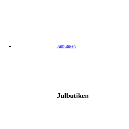
Gå
vidare
till
innehåll
Julbutiken
Julbutiken