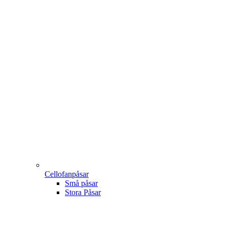
Cellofanpåsar
Små påsar
Stora Påsar