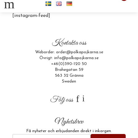
m
[instagram-feed]
Kontakta oss
Weborder: order@polkapojkarna.se
Övrigt: info@polkapojkarna.se
+46(0)390-120 50
Brahegatan 59
563 32 Gränna
Sweden
f
i
Följ oss
Nyhetsbrev
Få nyheter och erbjudanden direkt i inkorgen.
E-postadress