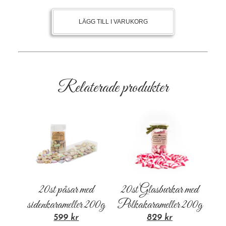
LÄGG TILL I VARUKORG
Relaterade produkter
20st påsar med
20st Glasburkar med
sidenkarameller 200g
Polkakarameller 200g
599
kr
829
kr