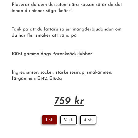
Placerar du dem dessutom nära kassan så är de slut
innan du hinner säga ”knäck”.
Tänk på att du lättare säljer mängderbjudanden om
du har fler smaker att välja på.
100st gammaldags Päronknäckklubbor
Ingredienser: socker, stärkelsesirap, smakämnen,
färgämnen:
E142
, E160a
759
kr
1 st.
2 st.
3 st.