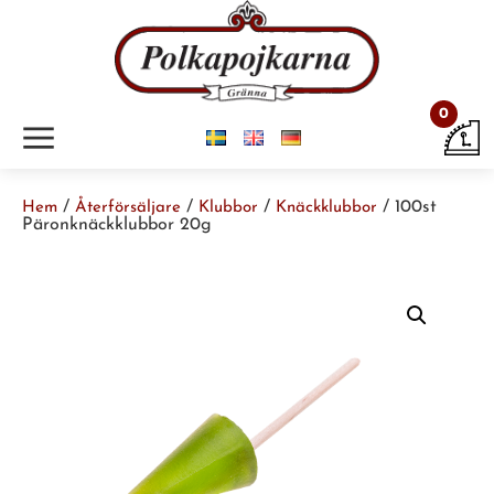
0
m
/
/
/
/ 100st
Hem
Återförsäljare
Klubbor
Knäckklubbor
Päronknäckklubbor 20g