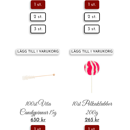
1 st.
1 st.
2 st.
2 st.
3 st.
3 st.
LÄGG TILL I VARUKORG
LÄGG TILL I VARUKORG
100st Vita
10st Polkaklubbor
Candypinnar 15g
200g
630
kr
265
kr
1 st.
1 st.