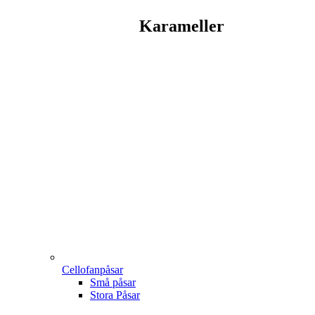
Karameller
Cellofanpåsar
Små påsar
Stora Påsar