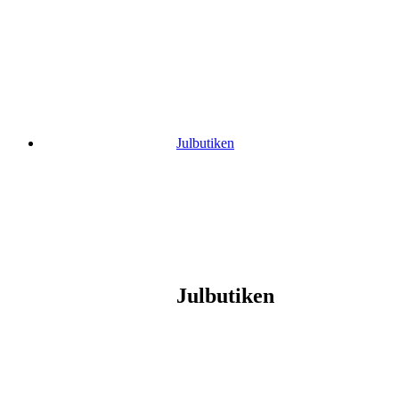
Gå
vidare
till
innehåll
Julbutiken
Julbutiken