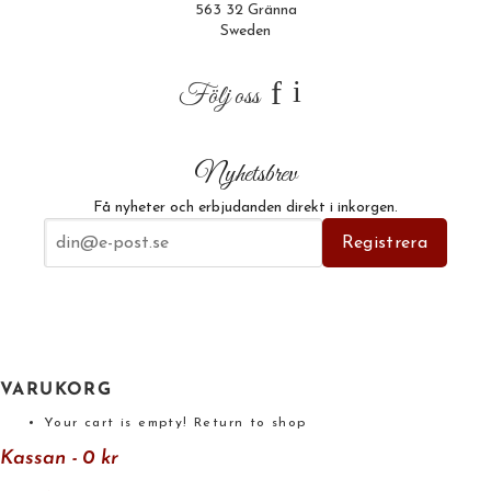
563 32 Gränna
Sweden
f
i
Följ oss
Nyhetsbrev
Få nyheter och erbjudanden direkt i inkorgen.
E-postadress
Registrera
VARUKORG
Your cart is empty!
Return to shop
Kassan
-
0 kr