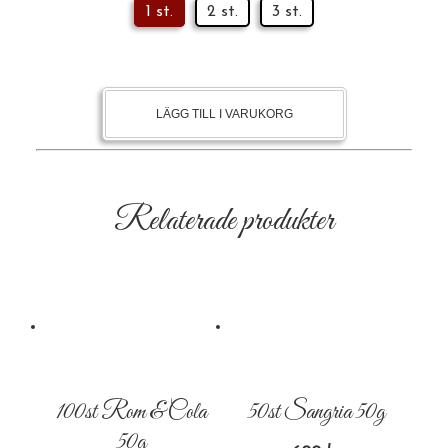
1 st.
2 st.
3 st.
LÄGG TILL I VARUKORG
Relaterade produkter
100st Rom & Cola
50st Sangria 50g
50g