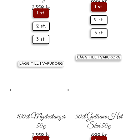
699
kr
1 st.
1,359
kr
1 st.
2 st.
2 st.
3 st.
3 st.
LÄGG TILL I VARUKORG
LÄGG TILL I VARUKORG
100st Mojitostänger
50st Galliano Hot
50g
Shot 50g
1,359
kr
699
kr