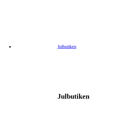
Gå
vidare
till
innehåll
Julbutiken
Julbutiken