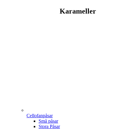
Karameller
Cellofanpåsar
Små påsar
Stora Påsar