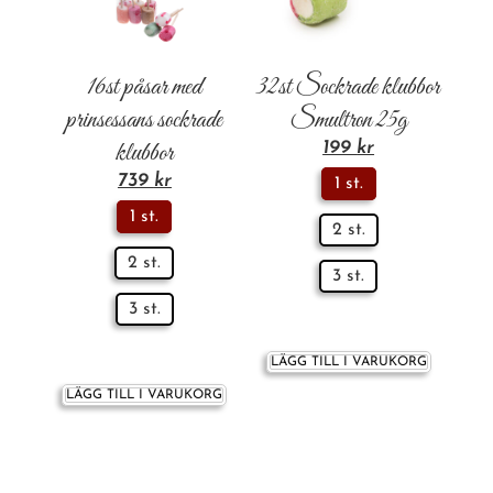
16st påsar med
32st Sockrade klubbor
prinsessans sockrade
Smultron 25g
klubbor
199
kr
739
kr
1 st.
1 st.
2 st.
2 st.
3 st.
3 st.
LÄGG TILL I VARUKORG
LÄGG TILL I VARUKORG