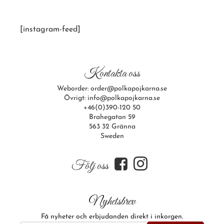
[instagram-feed]
Kontakta oss
Weborder: order@polkapojkarna.se
Övrigt: info@polkapojkarna.se
+46(0)390-120 50
Brahegatan 59
563 32 Gränna
Sweden
f
i
Följ oss
Nyhetsbrev
Få nyheter och erbjudanden direkt i inkorgen.