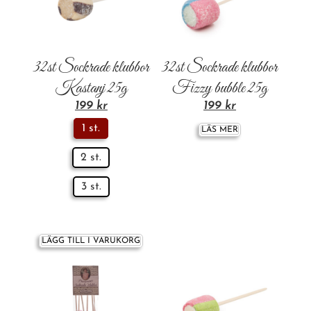
32st Sockrade klubbor
32st Sockrade klubbor
Kastanj 25g
Fizzy bubble 25g
199
kr
199
kr
1 st.
LÄS MER
2 st.
3 st.
LÄGG TILL I VARUKORG