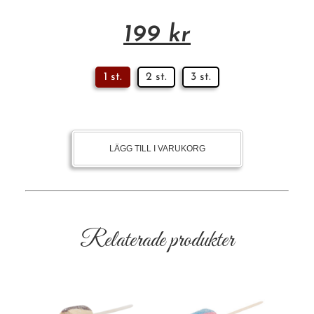
199
kr
1 st.
2 st.
3 st.
LÄGG TILL I VARUKORG
Relaterade produkter