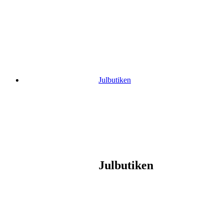
Gå
vidare
till
innehåll
Julbutiken
Julbutiken