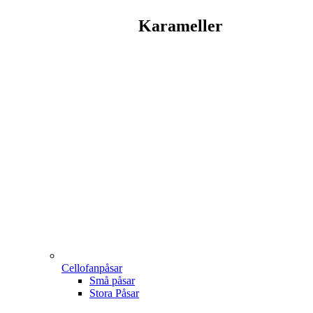
Karameller
Cellofanpåsar
Små påsar
Stora Påsar