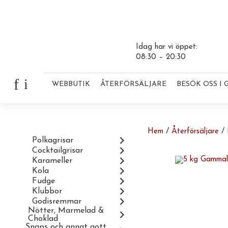
Idag har vi öppet:
08:30 – 20:30
Gå vidare till innehåll
f
i
WEBBUTIK
ÅTERFÖRSÄLJARE
BESÖK OSS I
/
/
Hem
Återförsäljare
Gå vidare till innehåll
Polkagrisar
Cocktailgrisar
Karameller
Kola
Fudge
Klubbor
Godisremmar
Nötter, Marmelad &
Choklad
Snaps och annat gott