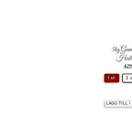
5kg Gam
Hallo
42
1 st.
2 s
LÄGG TILL 