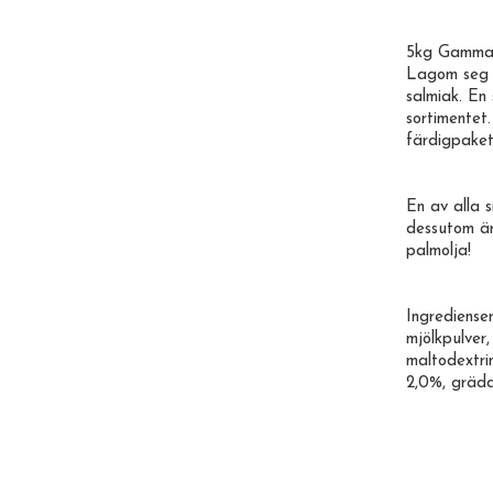
5kg Gammal
Lagom seg 
salmiak. En
sortimentet
färdigpaket
En av alla
dessutom är
palmolja!
Ingrediense
mjölkpulver,
maltodextrin
2,0%, grädd