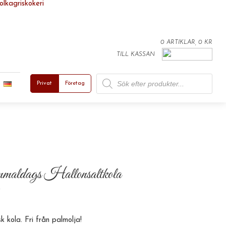
0 ARTIKLAR, 0 KR
TILL KASSAN
Products search
Privat
Företag
maldags Hallonsaltkola
0
sk kola. Fri från palmolja!