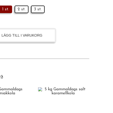
1 st.
2 st.
3 st.
LÄGG TILL I VARUKORG
r