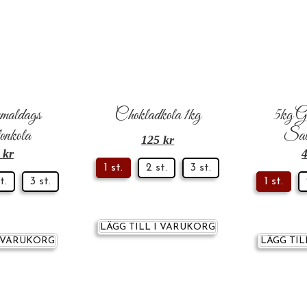
maldags
Chokladkola 1kg
5kg G
nkola
Sal
125
kr
9
kr
1 st.
2 st.
3 st.
t.
3 st.
1 st.
LÄGG TILL I VARUKORG
I VARUKORG
LÄGG TIL