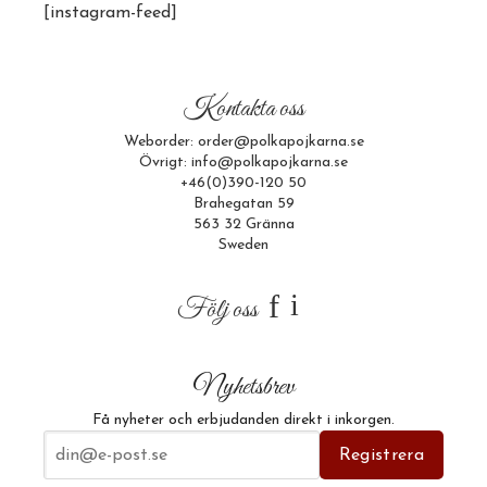
[instagram-feed]
Kontakta oss
Weborder: order@polkapojkarna.se
Övrigt: info@polkapojkarna.se
+46(0)390-120 50
Brahegatan 59
563 32 Gränna
Sweden
f
i
Följ oss
Nyhetsbrev
Få nyheter och erbjudanden direkt i inkorgen.
E-postadress
Registrera