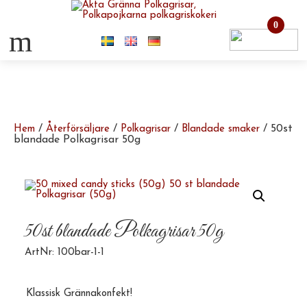
0
m
/
/
/
/ 50st
Hem
Återförsäljare
Polkagrisar
Blandade smaker
blandade Polkagrisar 50g
50st blandade Polkagrisar 50g
ArtNr: 100bar-1-1
Klassisk Grännakonfekt!