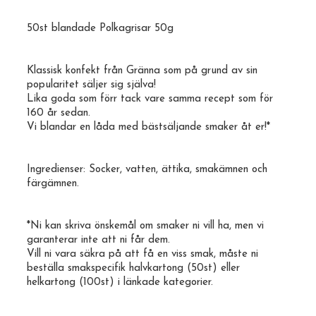
50st blandade Polkagrisar 50g
Klassisk
konfekt
från
Gränna
som på grund av sin
popularitet säljer sig själva!
Lika goda som förr tack vare samma recept som för
160 år sedan.
Vi blandar en låda med bästsäljande smaker åt er!*
Ingredienser: Socker, vatten, ättika, smakämnen och
färgämnen.
*Ni kan skriva önskemål om smaker ni vill ha, men vi
garanterar inte att ni får dem.
Vill ni vara säkra på att få en viss smak, måste ni
beställa smakspecifik
halvkartong
(50st) eller
helkartong
(100st) i länkade kategorier.