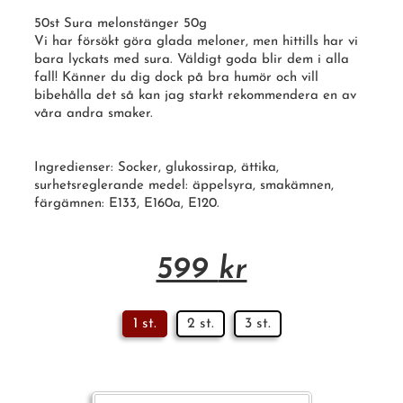
50st Sura melonstänger 50g
Vi har försökt göra glada meloner, men hittills har vi
bara lyckats med
sura
. Väldigt goda blir dem i alla
fall! Känner du dig dock på bra humör och vill
bibehålla det så kan jag starkt rekommendera en av
våra andra smaker.
Ingredienser: Socker, glukossirap, ättika,
surhetsreglerande medel: äppelsyra, smakämnen,
färgämnen: E133, E160a,
E120
.
599
kr
1 st.
2 st.
3 st.