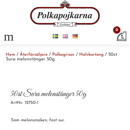
0
m
/
/
/
/ 50st
Hem
Återförsäljare
Polkagrisar
Halvkartong
Sura melonstänger 50g
50st Sura melonstänger 50g
ArtNr: 12750-1
Som melonsmaken, fast sur.