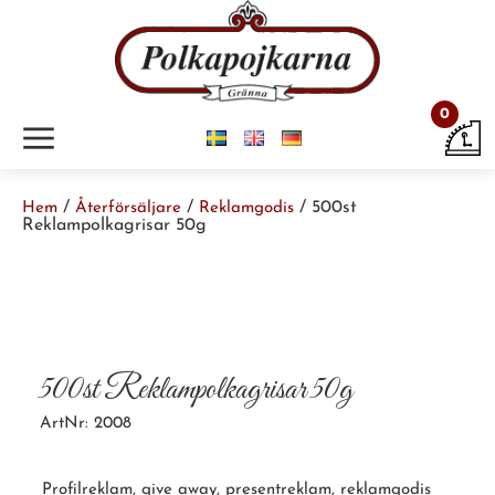
0
m
/
/
/ 500st
Hem
Återförsäljare
Reklamgodis
Reklampolkagrisar 50g
500st Reklampolkagrisar 50g
ArtNr: 2008
Profilreklam, give away, presentreklam, reklamgodis