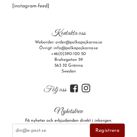
[instagram-feed]
Kontakta oss
Weborder: order@polkapojkarna.se
Övrigt: info@polkapojkarna.se
+46(0)390-120 50
Brahegatan 59
563 32 Gränna
Sweden
f
i
Följ oss
Nyhetsbrev
Få nyheter och erbjudanden direkt i inkorgen.
E-postadress
Registrera