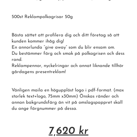
500st Reklampolkagrisar 50g
Bästa sättet att profilera dig och ditt företag så att
kunden kommer ihåg dig!
En annorlunda “give away” som du blir ensam om.
Du bestämmer färg och smak på polkagrisen och dess
rand.
Reklampennor, nyckelringar och annat liknande tillhör
gårdagens presentreklam!
Vänligen maila en högupplöst logo i pdf-format. (max
storlek text+logo, 75mm x30mm) Önskas ränder och
annan bakgrundsfärg än vit på omslagspappret skall
du ange färgnummer på dessa.
7,620
kr