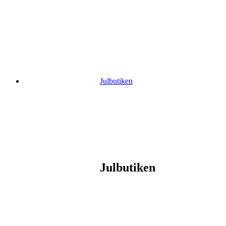
Gå
vidare
till
innehåll
Julbutiken
Julbutiken