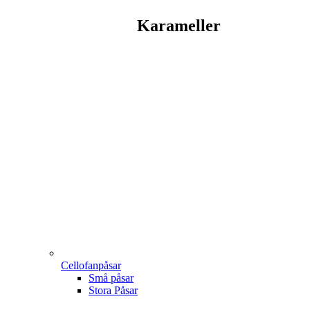
Karameller
Cellofanpåsar
Små påsar
Stora Påsar