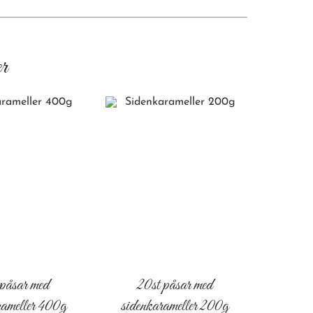
r
 påsar med
20st påsar med
rameller 400g
sidenkarameller 200g