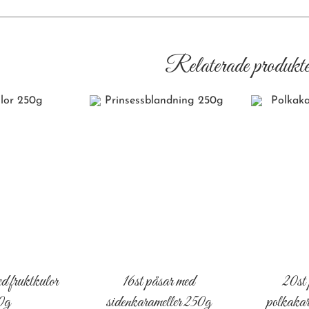
Relaterade produkte
d fruktkulor
16st påsar med
20st
0g
sidenkarameller 250g
polkaka