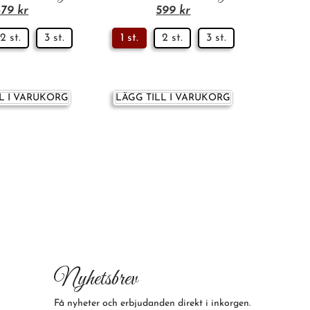
879
kr
599
kr
2 st.
3 st.
1 st.
2 st.
3 st.
L I VARUKORG
LÄGG TILL I VARUKORG
Nyhetsbrev
Få nyheter och erbjudanden direkt i inkorgen.