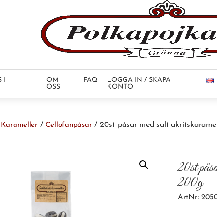
 I
OM
FAQ
LOGGA IN / SKAPA
OSS
KONTO
/
/
/ 20st påsar med saltlakritskarame
Karameller
Cellofanpåsar
20st påsa
200g
ArtNr: 2050