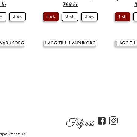
9
kr
769
kr
t.
3 st.
1 st.
2 st.
3 st.
1 st.
I VARUKORG
LÄGG TILL I VARUKORG
LÄGG TIL
f
i
Följ oss
apojkarna.se