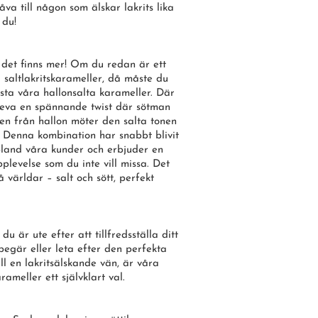
åva till någon som älskar lakrits lika
 du!
det finns mer! Om du redan är ett
 saltlakritskarameller, då måste du
esta våra
hallonsalta
karameller. Där
leva en spännande twist där sötman
ten från hallon möter den salta tonen
s. Denna kombination har snabbt blivit
bland våra kunder och erbjuder en
plevelse som du inte vill missa. Det
å världar – salt och sött, perfekt
u är ute efter att tillfredsställa ditt
sbegär eller leta efter den perfekta
ill en lakritsälskande vän, är våra
arameller ett självklart val.