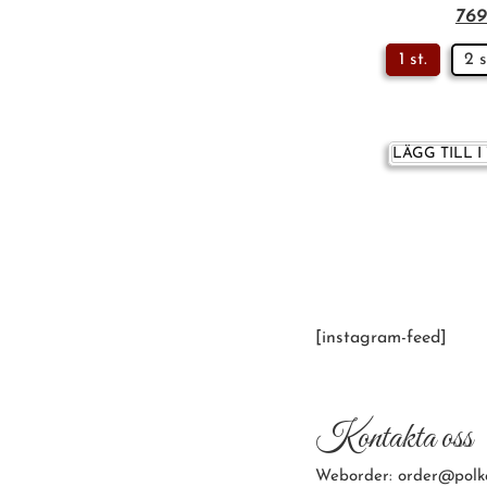
76
1 st.
2 s
LÄGG TILL 
[instagram-feed]
Kontakta oss
Weborder: order@polk