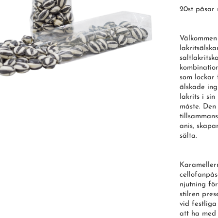
20st påsar 
Välkommen t
lakritsälska
saltlakrits
kombination
som lockar
älskade ing
lakrits i s
måste. Den 
tillsamman
anis, skapa
sälta.
Karameller
cellofanpås
njutning fö
stilren pres
vid festliga
att ha med 