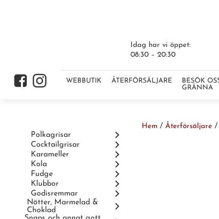
Idag har vi öppet:
08:30 – 20:30
Gå vidare till innehåll
f
i
WEBBUTIK
ÅTERFÖRSÄLJARE
BESÖK OSS
GRÄNNA
/
Hem
Återförsäljare
Gå vidare till innehåll
Polkagrisar
Cocktailgrisar
Karameller
Kola
Fudge
Klubbor
Godisremmar
Nötter, Marmelad &
Choklad
Snaps och annat gott