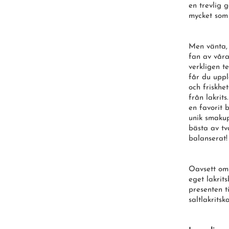
en trevlig g
mycket som
Men vänta, 
fan av våra
verkligen t
får du upp
och friskhe
från lakrit
en favorit 
unik smakup
bästa av tv
balanserat!
Oavsett om d
eget lakrit
presenten t
saltlakritsk