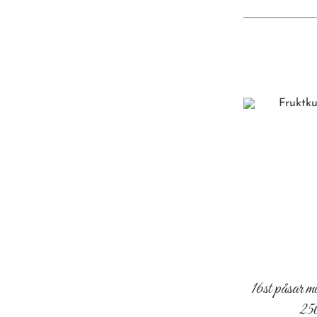
16st påsar me
25