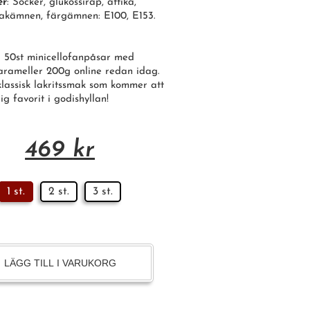
er
: Socker, glukossirap, ättika,
makämnen, färgämnen: E100, E153.
a 50st minicellofanpåsar med
karameller 200g online redan idag.
lassisk lakritssmak som kommer att
ig favorit i godishyllan!
469
kr
1 st.
2 st.
3 st.
LÄGG TILL I VARUKORG