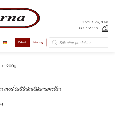
0 ARTIKLAR, 0 KR
TILL KASSAN
Products search
Privat
Företag
ller 200g
r med saltlakritskarameller
-1