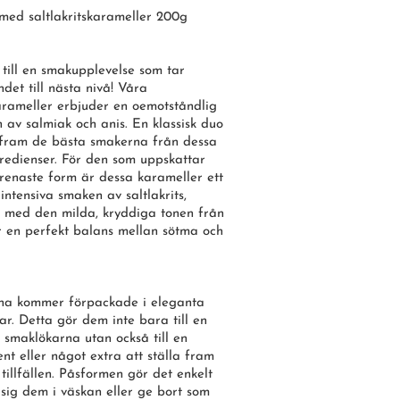
med saltlakritskarameller 200g
ill en smakupplevelse som tar
ndet till nästa nivå! Våra
karameller erbjuder en oemotståndlig
 av salmiak och anis. En klassisk duo
 fram de bästa smakerna från dessa
redienser. För den som uppskattar
in renaste form är dessa karameller ett
intensiva smaken av saltlakrits,
s med den milda, kryddiga tonen från
r en perfekt balans mellan sötma och
na kommer förpackade i eleganta
ar. Detta gör dem inte bara till en
r smaklökarna utan också till en
ent eller något extra att ställa fram
 tillfällen. Påsformen gör det enkelt
sig dem i väskan eller ge bort som