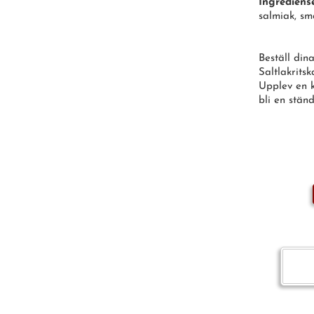
Ingrediens
salmiak, s
Beställ din
Saltlakrits
Upplev en k
bli en ständ