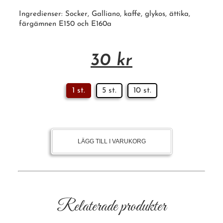
Ingredienser: Socker, Galliano, kaffe, glykos, ättika,
färgämnen E150 och E160a
30
kr
1 st.
5 st.
10 st.
LÄGG TILL I VARUKORG
Relaterade produkter