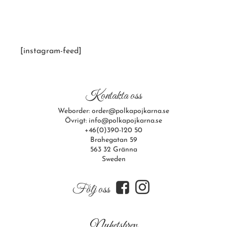
[instagram-feed]
Kontakta oss
Weborder: order@polkapojkarna.se
Övrigt: info@polkapojkarna.se
+46(0)390-120 50
Brahegatan 59
563 32 Gränna
Sweden
f
i
Följ oss
Nyhetsbrev