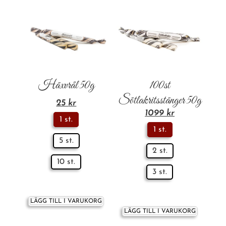
Häxvrål 50g
100st
Sötlakritsstänger 50g
25
kr
1099
kr
1 st.
1 st.
5 st.
2 st.
10 st.
3 st.
LÄGG TILL I VARUKORG
LÄGG TILL I VARUKORG