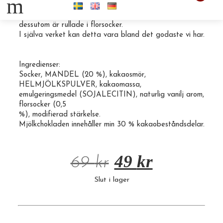
m
Gräddmandel 150g
Mandlar dragerade med mjölkchoklad (79 %) och som
dessutom är rullade i florsocker.
I själva verket kan detta vara bland det godaste vi har.
Ingredienser:
Socker
, MANDEL (20 %),
kakaosmör
,
HELMJÖLKSPULVER, kakaomassa,
emulgeringsmedel (SOJALECITIN), naturlig vanilj arom,
florsocker (0,5
%), modifierad stärkelse.
Mjölkchokladen innehåller min 30 % kakaobeståndsdelar.
49
kr
69
kr
Slut i lager