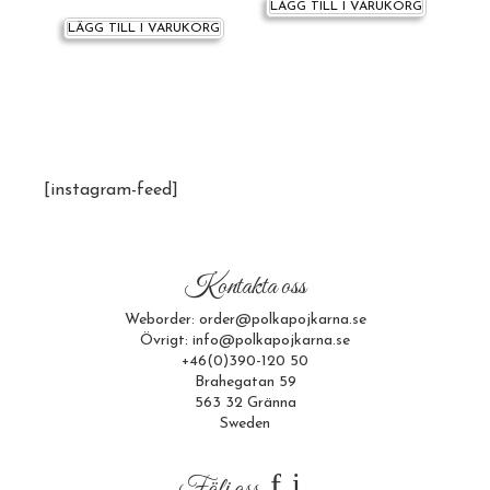
LÄGG TILL I VARUKORG
LÄGG TILL I VARUKORG
[instagram-feed]
Kontakta oss
Weborder: order@polkapojkarna.se
Övrigt: info@polkapojkarna.se
+46(0)390-120 50
Brahegatan 59
563 32 Gränna
Sweden
f
i
Följ oss