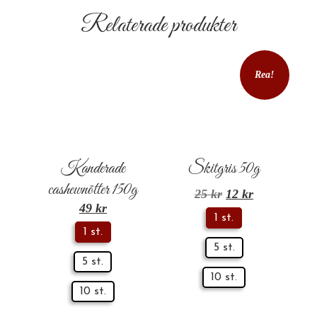
Relaterade produkter
Rea!
Kanderade
Skitgris 50g
cashewnötter 150g
25
kr
12
kr
49
kr
1 st.
1 st.
5 st.
5 st.
10 st.
10 st.