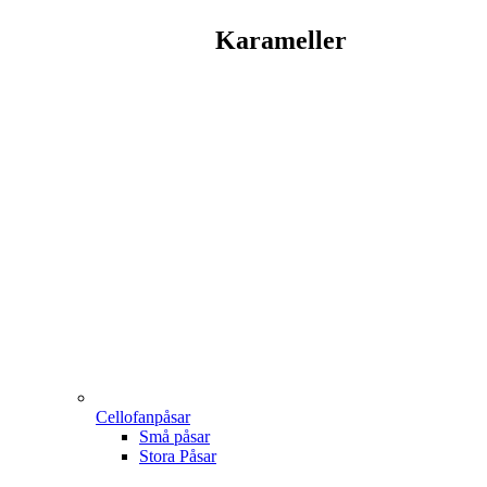
Karameller
Cellofanpåsar
Små påsar
Stora Påsar