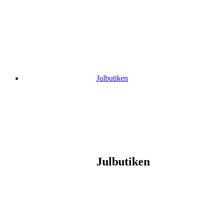
Gå
vidare
till
innehåll
Julbutiken
Julbutiken