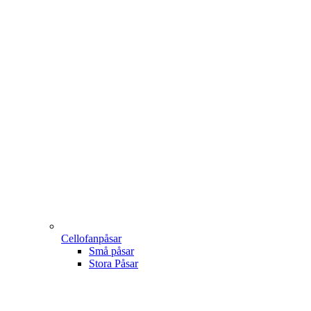
Cellofanpåsar
Små påsar
Stora Påsar