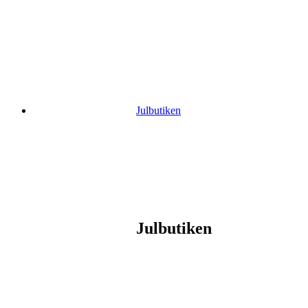
Gå
vidare
till
innehåll
Julbutiken
Julbutiken