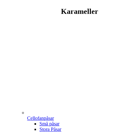
Karameller
Cellofanpåsar
Små påsar
Stora Påsar