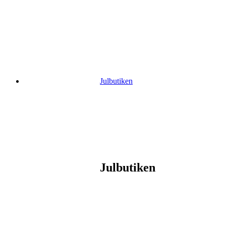
Gå
vidare
till
innehåll
Julbutiken
Julbutiken