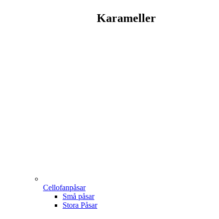
Karameller
Cellofanpåsar
Små påsar
Stora Påsar