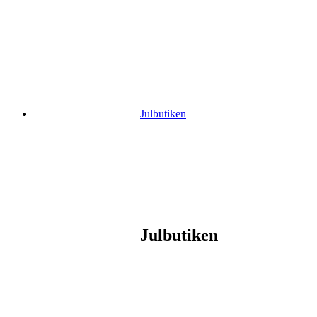
Gå
vidare
till
innehåll
Julbutiken
Julbutiken