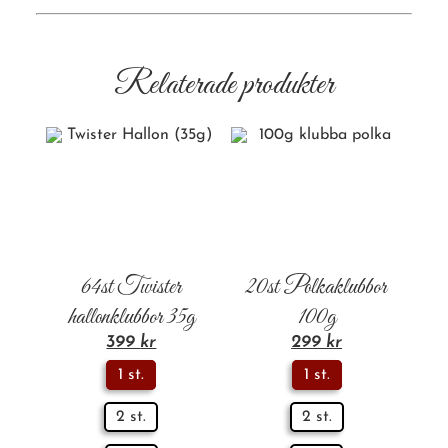
Relaterade produkter
64st Twister
20st Polkaklubbor
hallonklubbor 35g
100g
399
kr
299
kr
1 st.
1 st.
2 st.
2 st.