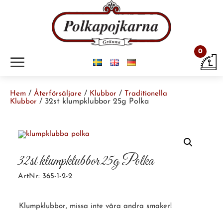
0
m
/
/
/
Hem
Återförsäljare
Klubbor
Traditionella
/ 32st klumpklubbor 25g Polka
Klubbor
32st klumpklubbor 25g Polka
ArtNr: 365-1-2-2
Klumpklubbor, missa inte våra andra smaker!