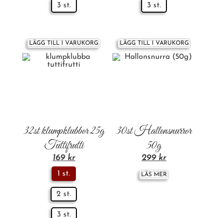
3 st.
3 st.
LÄGG TILL I VARUKORG
LÄGG TILL I VARUKORG
32st klumpklubbor 25g
30st Hallonsnurror
Tuttifrutti
50g
169
kr
299
kr
1 st.
LÄS MER
2 st.
3 st.