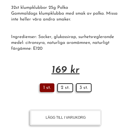
32st klumpklubbor 25g Polka
Gammaldags klumpklubba med smak av polka. Missa
inte heller våra andra smaker.
Ingredienser:
Socker
, glukossirap, surhetsreglerande
medel: citronsyra, naturliga aromämnen, naturligt
färgämne: E120
169
kr
1 st.
2 st.
3 st.
LÄGG TILL I VARUKORG