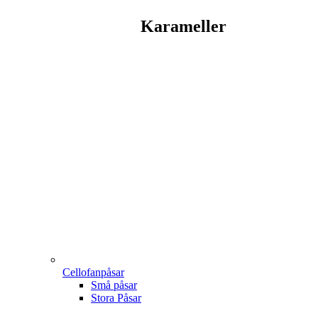
Karameller
Cellofanpåsar
Små påsar
Stora Påsar