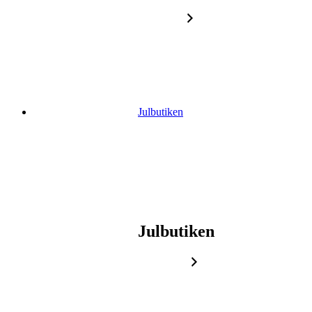
Gå
vidare
till
innehåll
Julbutiken
Julbutiken