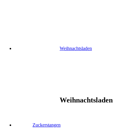
Skip
to
content
Weihnachtsladen
Weihnachtsladen
Zuckerstangen