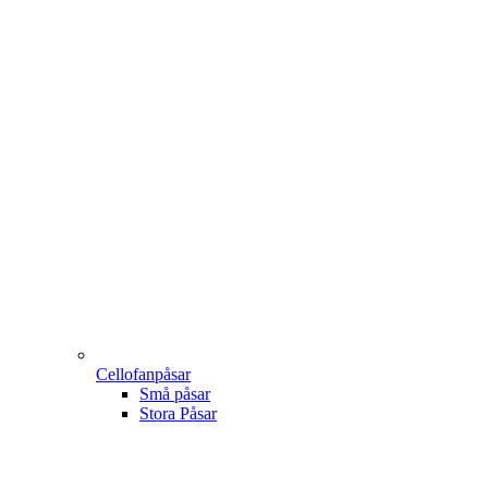
Cellofanpåsar
Små påsar
Stora Påsar