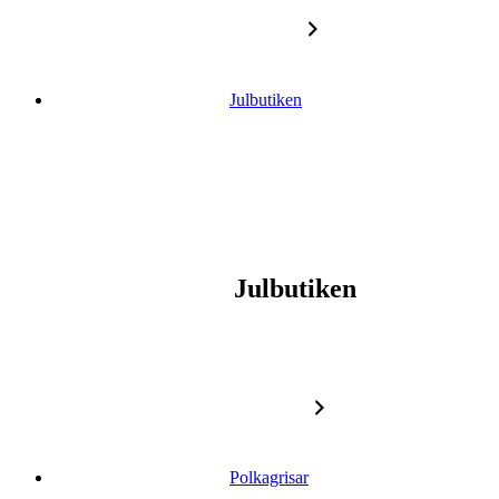
Gå vidare till innehåll
Julbutiken
Julbutiken
Polkagrisar