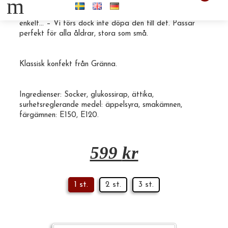
m
50st American Cola 50g Den smakar Coca Cola helt
enkelt… – Vi törs dock inte döpa den till det. Passar
perfekt för alla åldrar, stora som små.
Klassisk
konfekt
från
Gränna
.
Ingredienser: Socker, glukossirap, ättika,
surhetsreglerande medel: äppelsyra, smakämnen,
färgämnen: E150, E120.
599
kr
1 st.
2 st.
3 st.