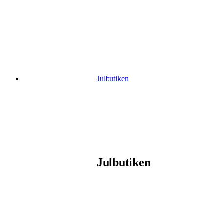
Gå
vidare
till
innehåll
Julbutiken
Julbutiken