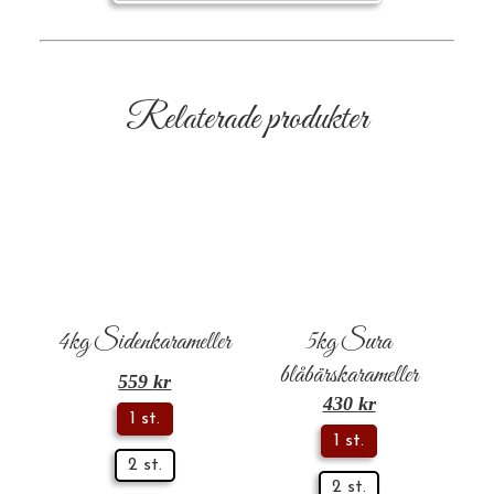
Relaterade produkter
4kg Sidenkarameller
5kg Sura
blåbärskarameller
559
kr
430
kr
1 st.
1 st.
2 st.
2 st.