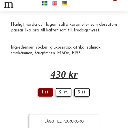
m
5kg Saltlakritskarameller i lösvikt.
Härligt hårda och lagom salta karameller som dessutom
passar lika bra till kaffet som till fredagsmyset.
Ingredienser:
socker
, glukossirap, ättika, salmiak,
smakämnen, färgämnen:
E160a
, E153.
430
kr
1 st.
2 st.
3 st.
LÄGG TILL I VARUKORG