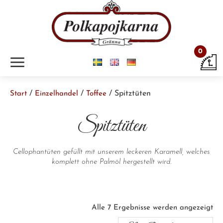
0
m
/
/
/ Spitztüten
Start
Einzelhandel
Toffee
Spitztüten
Cellophantüten gefüllt mit unserem leckeren Karamell, welches
komplett ohne Palmöl hergestellt wird.
Nac
Alle 7 Ergebnisse werden angezeigt