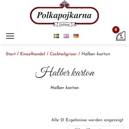
0
m
/
/
/ Halber karton
Start
Einzelhandel
Cocktailgrisar
Halber karton
Halber karton
Nac
Alle 21 Ergebnisse werden angezeigt