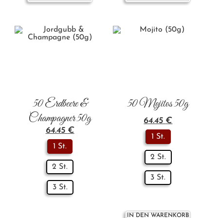
50 Erdbeere &
50 Mojitos 50g
Champagner 50g
64.45
€
64.45
€
1 St.
1 St.
2 St.
2 St.
3 St.
3 St.
IN DEN WARENKORB