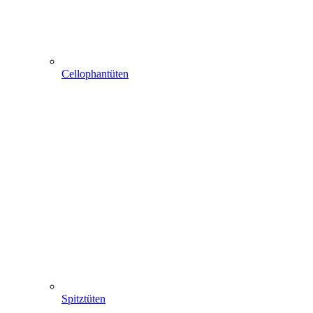
Cellophantüten
Spitztüten