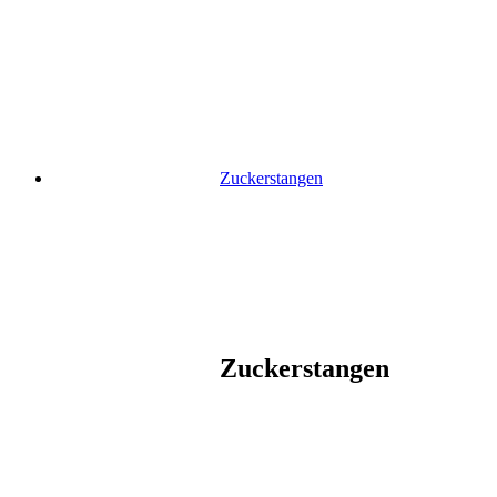
Skip
to
content
Zuckerstangen
Zuckerstangen