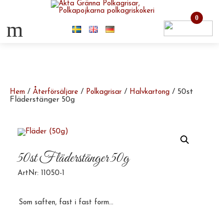
0
m
/
/
/
/ 50st
Hem
Återförsäljare
Polkagrisar
Halvkartong
Fläderstänger 50g
50st Fläderstänger 50g
ArtNr: 11050-1
Som saften, fast i fast form…