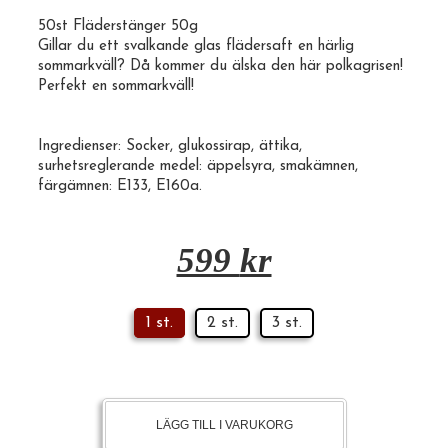
50st Fläderstänger 50g
Gillar du ett svalkande glas flädersaft en härlig
sommarkväll? Då kommer du älska den här
polkagrisen
!
Perfekt en sommarkväll!
Ingredienser: Socker, glukossirap, ättika,
surhetsreglerande medel: äppelsyra, smakämnen,
färgämnen:
E133
, E160a.
599
kr
1 st.
2 st.
3 st.
LÄGG TILL I VARUKORG