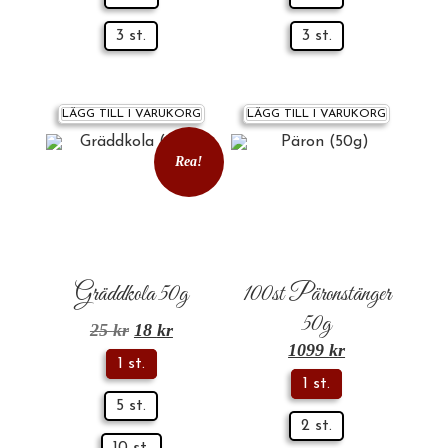
3 st.
3 st.
LÄGG TILL I VARUKORG
LÄGG TILL I VARUKORG
Rea!
Gräddkola 50g
100st Päronstänger
50g
25
kr
18
kr
1099
kr
1 st.
1 st.
5 st.
2 st.