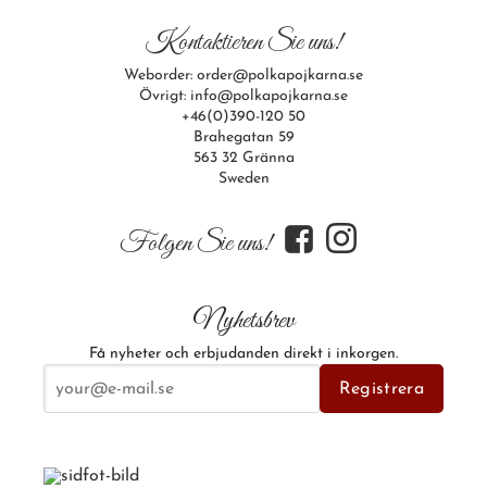
Kontaktieren Sie uns!
Weborder: order@polkapojkarna.se
Övrigt: info@polkapojkarna.se
+46(0)390-120 50
Brahegatan 59
563 32 Gränna
Sweden
f
i
Folgen Sie uns!
Nyhetsbrev
Få nyheter och erbjudanden direkt i inkorgen.
E-postadress
Registrera