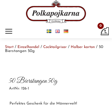
0
m
/
/
/
/ 50
Start
Einzelhandel
Cocktailgrisar
Halber karton
Bierstangen 50g
50 Bierstangen 50g
ArtNr: 126-1
Perfektes Geschenk für die Männerwelt!