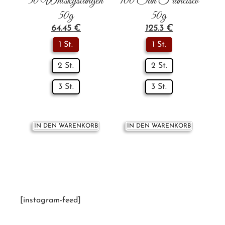
50 Whiskystangen
100 San Francisco
50g
50g
64.45
€
125.3
€
1 St.
1 St.
2 St.
2 St.
3 St.
3 St.
IN DEN WARENKORB
IN DEN WARENKORB
[instagram-feed]