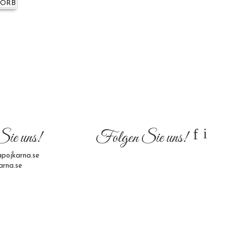
KORB
f
i
Sie uns!
Folgen Sie uns!
pojkarna.se
arna.se