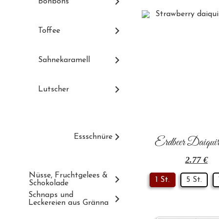
Bonbons
Toffee
Sahnekaramell
Lutscher
Essschnüre
Erdbeer Daiquir
2.77
€
Nüsse, Fruchtgelees &
1 St.
5 St.
Schokolade
Schnaps und
Leckereien aus Gränna