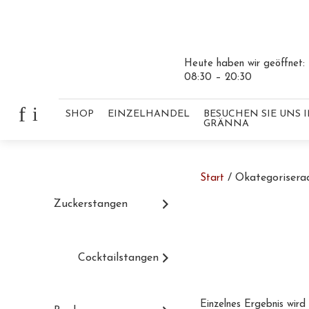
Heute haben wir geöffnet:
08:30 – 20:30
Skip to content
f
i
SHOP
EINZELHANDEL
BESUCHEN SIE UNS 
GRÄNNA
/ Okategorisera
Start
Skip to content
Zuckerstangen
Cocktailstangen
Einzelnes Ergebnis wird