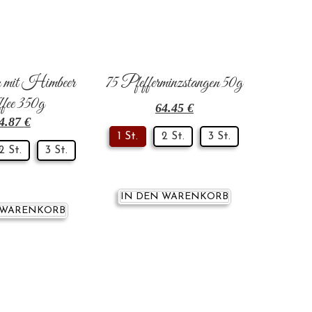
 mit Himbeer
75 Pfefferminzstangen 50g
fee 350g
64.45
€
4.87
€
1 St.
2 St.
3 St.
2 St.
3 St.
IN DEN WARENKORB
 WARENKORB