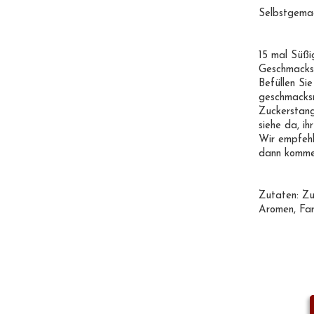
Selbstgemac
15 mal Süßi
Geschmacksr
Befüllen Sie
geschmacksn
Zuckerstang
siehe da, ih
Wir empfehl
dann komme
Zutaten:
Zu
Aromen, Far