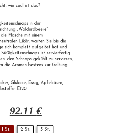
ht, wie cool ist das?
gkeitenschnaps in der
ichtung „
Walderdbeere
“
 die Flasche mit einem
eutralen Likör, warten Sie bis die
e sich komplett aufgelöst hat und
r Süßigkeitenschnaps ist servierfertig.
en, den Schnaps gekühlt zu servieren,
n die Aromen bestens zur Geltung.
cker
,
Glukose
, Essig, Apfelsäure,
bstoffe:
E120
92.11
€
1 St.
2 St.
3 St.