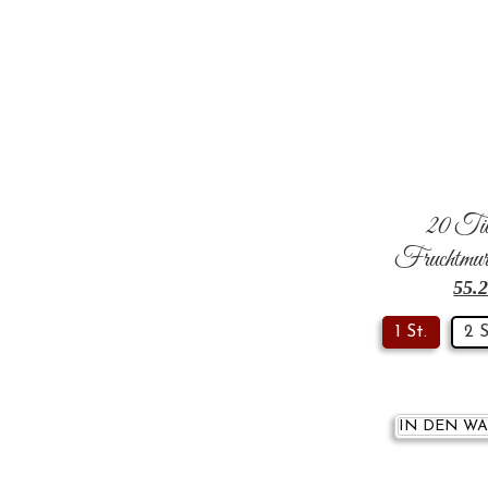
20 Tüt
Fruchtmur
55.
1 St.
2 S
IN DEN W