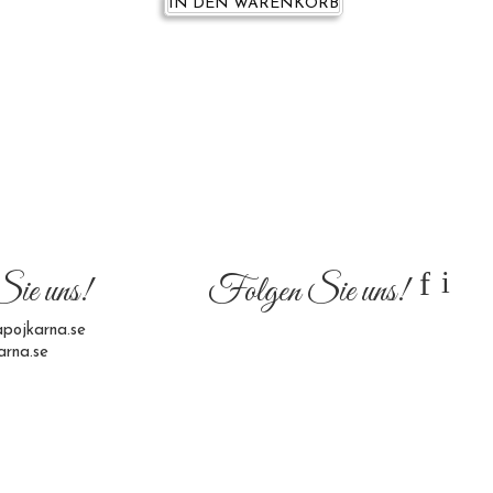
IN DEN WARENKORB
f
i
Sie uns!
Folgen Sie uns!
pojkarna.se
arna.se