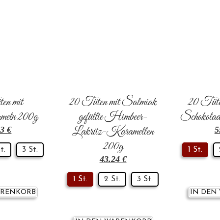
en mit
20 Tüten mit Salmiak
20 Tüten
meln 200g
gefüllte Himbeer-
Schokolad
23
€
Lakritz-Karamellen
5
200g
t.
3 St.
1 St.
43.24
€
1 St.
2 St.
3 St.
ARENKORB
IN DEN