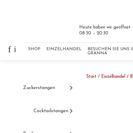
Heute haben wir geöffnet:
08:30 – 20:30
Skip to content
f
i
SHOP
EINZELHANDEL
BESUCHEN SIE UNS 
GRÄNNA
/
/
Start
Einzelhandel
B
Skip to content
Zuckerstangen
Cocktailstangen