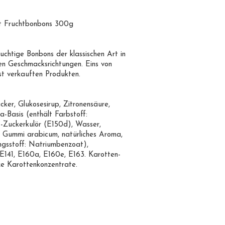
it Fruchtbonbons 300g
uchtige Bonbons der klassischen Art in
en Geschmacksrichtungen. Eins von
st verkauften Produkten.
cker, Glukosesirup, Zitronensäure,
a-Basis (enthält Farbstoff:
-Zuckerkulör (E150d), Wasser,
r: Gummi arabicum, natürliches Aroma,
ngsstoff: Natriumbenzoat),
 E141, E160a, E160e, E163. Karotten-
e Karottenkonzentrate.