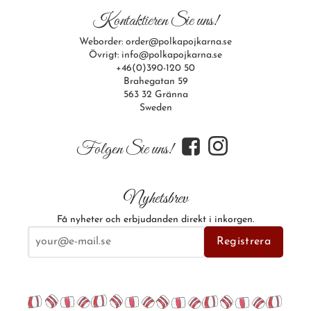
Kontaktieren Sie uns!
Weborder: order@polkapojkarna.se
Övrigt: info@polkapojkarna.se
+46(0)390-120 50
Brahegatan 59
563 32 Gränna
Sweden
f
i
Folgen Sie uns!
Nyhetsbrev
Få nyheter och erbjudanden direkt i inkorgen.
E-postadress
Registrera