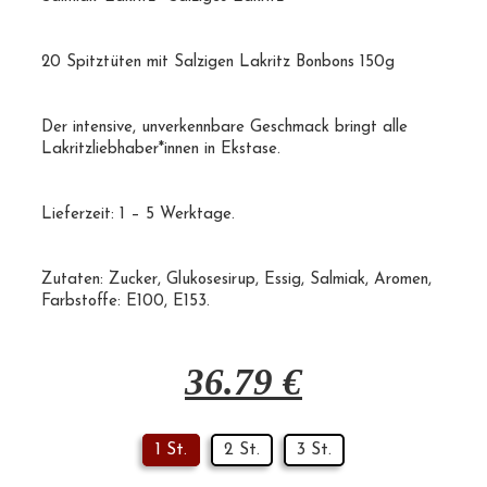
20 Spitztüten mit Salzigen Lakritz Bonbons 150g
Der intensive, unverkennbare Geschmack bringt alle
Lakritzliebhaber
*innen in Ekstase.
Lieferzeit: 1 – 5 Werktage.
Zutaten:
Zucker
, Glukosesirup, Essig,
Salmiak
, Aromen,
Farbstoffe:
E100
,
E153
.
36.79
€
1 St.
2 St.
3 St.