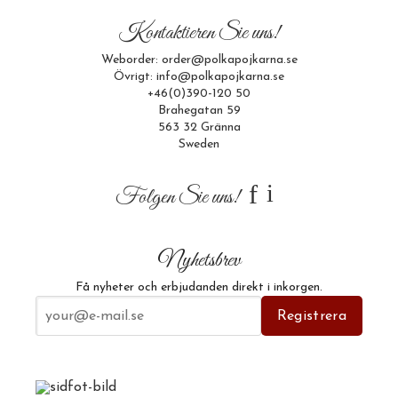
Kontaktieren Sie uns!
Weborder: order@polkapojkarna.se
Övrigt: info@polkapojkarna.se
+46(0)390-120 50
Brahegatan 59
563 32 Gränna
Sweden
f
i
Folgen Sie uns!
Nyhetsbrev
Få nyheter och erbjudanden direkt i inkorgen.
E-postadress
Registrera